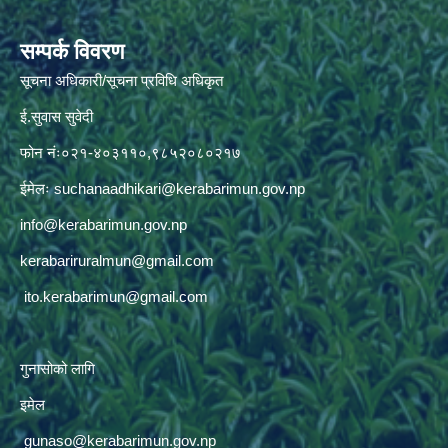
सम्पर्क विवरण
सूचना अधिकारी/सूचना प्रविधि अधिकृत
ई.सुवास सुवेदी
फोन नंः०२१-४०३११०,९८५२०८०२१७
ईमेलः
suchanaadhikari@kerabarimun.gov.np
info@kerabarimun.gov.np
kerabariruralmun@gmail.com
ito.kerabarimun@gmail.com
गुनासोको लागि
इमेल
gunaso@kerabarimun.gov.np