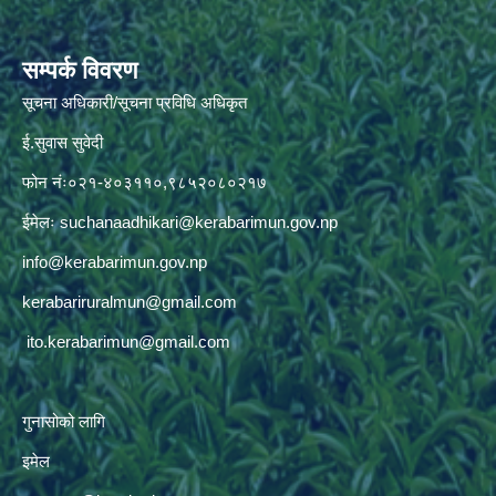
सम्पर्क विवरण
सूचना अधिकारी/सूचना प्रविधि अधिकृत
ई.सुवास सुवेदी
फोन नंः०२१-४०३११०,९८५२०८०२१७
ईमेलः
suchanaadhikari@kerabarimun.gov.np
info@kerabarimun.gov.np
kerabariruralmun@gmail.com
ito.kerabarimun@gmail.com
गुनासोको लागि
इमेल