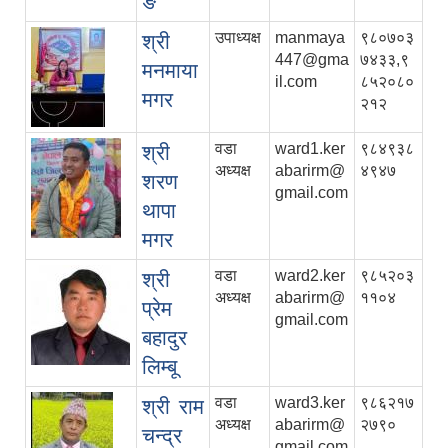
ङ
उपाध्यक्ष
manmaya
९८०७०३
श्री
447@gma
७४३३,९
मनमाया
il.com
८५२०८०
मगर
२१२
वडा
ward1.ker
९८४९३८
श्री
अध्यक्ष
abarirm@
४९४७
शरण
gmail.com
थापा
मगर
वडा
ward2.ker
९८५२०३
श्री
अध्यक्ष
abarirm@
११०४
प्रेम
gmail.com
बहादुर
लिम्बू
वडा
ward3.ker
९८६२१७
श्री राम
अध्यक्ष
abarirm@
२७९०
चन्द्र
gmail.com