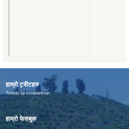
हाम्रो ट्वीटहरु
Tweets by kerabarimun
हाम्रो फेसबुक