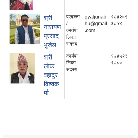
प्रवक्ता
gyaljunab
९८४२०९
श्री
/
hu@gmail
६८५४
नारायण
कार्यपा
.com
प्रसाद
लिका
भुजेल
सदस्य
कार्यपा
९७४५२३
श्री
लिका
९७८०
लोक
सदस्य
वहादुर
विश्वक
र्मा