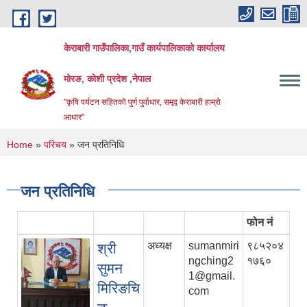
Skip to main content
केराबारी गाउँपालिका,गाउँ कार्यपालिकाको कार्यालय
मोरङ, कोशी प्रदेश ,नेपाल
"कृषि पर्यटन सहितको पुर्ण पुर्वाधार, समृद्व केराबारी हाम्रो
आधार"
You are here
Home
»
परिचय
» जन प्रतिनिधि
जन प्रतिनिधि
फोन नं
अध्यक्ष
sumanmiri
९८५२०४
श्री
ngching2
१७६०
सुमन
1@gmail.
मिरिङचि
com