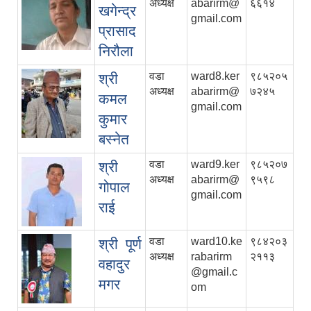
अध्यक्ष
abarirm@
६६१४
खगेन्द्र
gmail.com
प्रासाद
निरौला
वडा
ward8.ker
९८५२०५
श्री
अध्यक्ष
abarirm@
७२४५
कमल
gmail.com
कुमार
बस्नेत
वडा
ward9.ker
९८५२०७
श्री
अध्यक्ष
abarirm@
९५९८
गोपाल
gmail.com
राई
वडा
ward10.ke
९८४२०३
श्री पूर्ण
अध्यक्ष
rabarirm
२११३
वहादुर
@gmail.c
मगर
om