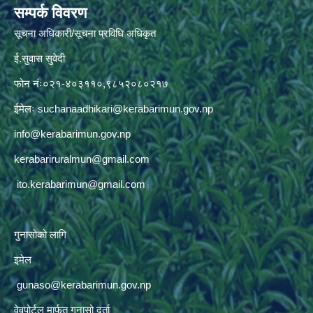
सम्पर्क विवरण
सूचना अधिकारी/सूचना प्रविधि अधिकृत
ई.सुवास सुवेदी
फोन नंः०२१-४०३११०,९८५२०८०२१७
ईमेलः
suchanaadhikari@kerabarimun.gov.np
info@kerabarimun.gov.np
kerabariruralmun@gmail.com
ito.kerabarimun@gmail.com
गुनासोको लागि
इमेल
gunaso@kerabarimun.gov.np
वेवपोर्टल मार्फत गुनासो दर्ता