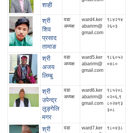
शाही
वडा
ward4.ker
९८४२१४
श्री
अध्यक्ष
abarirm@
२६०३
शिव
gmail.com
प्रसाद
तामाङ
वडा
ward5.ker
९८६०५२
श्री
अध्यक्ष
abarirm@
०४८०
अजय
gmail.com
लिम्बु
वडा
ward6.ker
९८५२०८
श्री
अध्यक्ष
abarirm@
०२०६,९
उपेन्द्र
gmail.com
८०२७९३
लुङ्गेलि
३०८
मगर
वडा
ward7.ker
९८०४३८
श्री