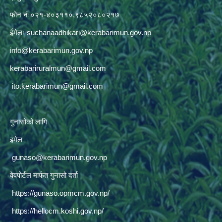
फोन नंः०२१-४०३११०,९८५२०८०२१७
ईमेलः
suchanaadhikari@kerabarimun.gov.np
info@kerabarimun.gov.np
kerabariruralmun@gmail.com
ito.kerabarimun@gmail.com
गुनासोको लागि
इमेल
gunaso@kerabarimun.gov.np
वेवपोर्टल मार्फत गुनासो दर्ता
https://gunaso.opmcm.gov.np/
https://hellocm.koshi.gov.np/