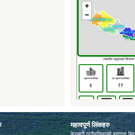
क
महत्वपूर्ण लिंकहरु
केराबारी गाउँपालिकाको वस्तुगत बि