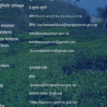
ुस्थिति प्रोफाइल
ई.सुवास सुवेदी
फोन नंः०२१-४०३११०,९८५२०८०२१७
ईमेलः
suchanaadhikari@kerabarimun.gov.np
 मन्त्रालय
ार्यक्रम
info@kerabarimun.gov.np
ास कार्यक्रम
kerabariruralmun@gmail.com
ण विभाग
ito.kerabarimun@gmail.com
कार्यालय
गुनासोको लागि
इमेल
gunaso@kerabarimun.gov.np
िधि
वेवपोर्टल मार्फत गुनासो दर्ता
https://gunaso.opmcm.gov.np/
होस