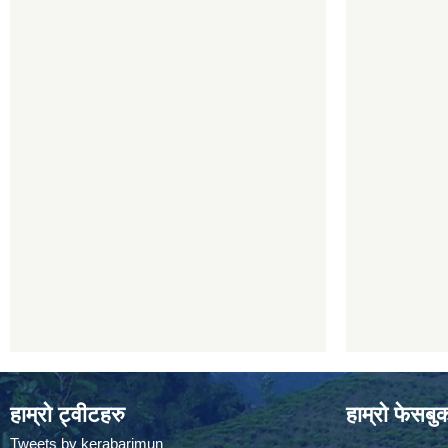
हाम्रो ट्वीटहरु
हाम्रो फेसबु
Tweets by kerabarimun