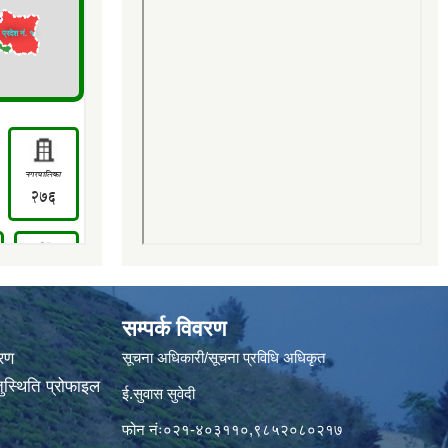
सम्पर्क विवरण
वरण
सूचना अधिकारी/सूचना प्रविधि अधिकृत
ुस्थिति प्रोफाइल
ई.सुवास सुवेदी
फोन नंः०२१-४०३११०,९८५२०८०२१७