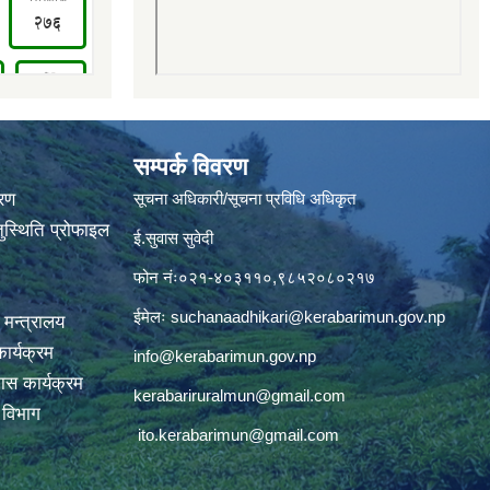
सम्पर्क विवरण
वरण
सूचना अधिकारी/सूचना प्रविधि अधिकृत
ुस्थिति प्रोफाइल
ई.सुवास सुवेदी
फोन नंः०२१-४०३११०,९८५२०८०२१७
ईमेलः
suchanaadhikari@kerabarimun.gov.np
 मन्त्रालय
ार्यक्रम
info@kerabarimun.gov.np
ास कार्यक्रम
kerabariruralmun@gmail.com
ण विभाग
ito.kerabarimun@gmail.com