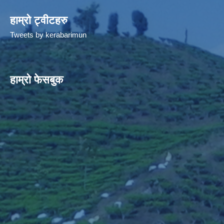
हाम्रो ट्वीटहरु
Tweets by kerabarimun
हाम्रो फेसबुक