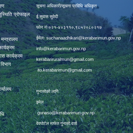
वरण
सूचना अधिकारी/सूचना प्रविधि अधिकृत
ुस्थिति प्रोफाइल
ई.सुवास सुवेदी
फोन नंः०२१-४०३११०,९८५२०८०२१७
ईमेलः
suchanaadhikari@kerabarimun.gov.np
 मन्त्रालय
ार्यक्रम
info@kerabarimun.gov.np
ास कार्यक्रम
kerabariruralmun@gmail.com
ण विभाग
ito.kerabarimun@gmail.com
कार्यालय
गुनासोको लागि
इमेल
gunaso@kerabarimun.gov.np
िधि
वेवपोर्टल मार्फत गुनासो दर्ता