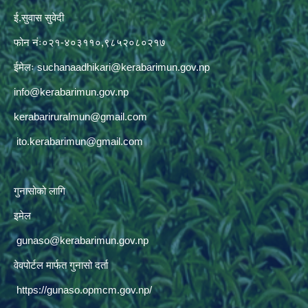
ई.सुवास सुवेदी
फोन नंः०२१-४०३११०,९८५२०८०२१७
ईमेलः
suchanaadhikari@kerabarimun.gov.np
info@kerabarimun.gov.np
kerabariruralmun@gmail.com
ito.kerabarimun@gmail.com
गुनासोको लागि
इमेल
gunaso@kerabarimun.gov.np
वेवपोर्टल मार्फत गुनासो दर्ता
https://gunaso.opmcm.gov.np/