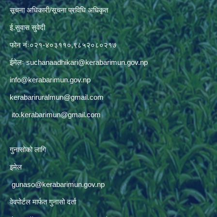
सूचना अधिकारी/सूचना प्रविधि अधिकृत
ई.सुवास सुवेदी
फोन नंः०२१-४०३११०,९८५२०८०२१७
ईमेलः
suchanaadhikari@kerabarimun.gov.np
info@kerabarimun.gov.np
kerabariruralmun@gmail.com
ito.kerabarimun@gmail.com
गुनासोको लागि
इमेल
gunaso@kerabarimun.gov.np
वेवपोर्टल मार्फत गुनासो दर्ता