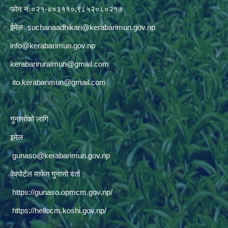
फोन नंः०२१-४०३११०,९८५२०८०२१७
ईमेलः
suchanaadhikari@kerabarimun.gov.np
info@kerabarimun.gov.np
kerabariruralmun@gmail.com
ito.kerabarimun@gmail.com
गुनासोको लागि
इमेल
gunaso@kerabarimun.gov.np
वेवपोर्टल मार्फत गुनासो दर्ता
https://gunaso.opmcm.gov.np/
https://hellocm.koshi.gov.np/