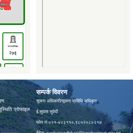
सम्पर्क विवरण
वरण
सूचना अधिकारी/सूचना प्रविधि अधिकृत
ुस्थिति प्रोफाइल
ई.सुवास सुवेदी
फोन नंः०२१-४०३११०,९८५२०८०२१७
ईमेलः
suchanaadhikari@kerabarimun.gov.np