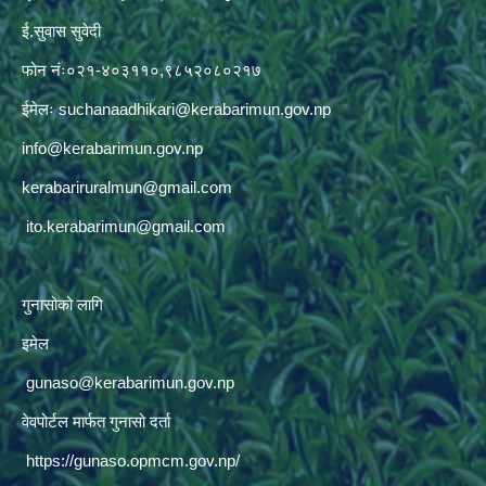
ई.सुवास सुवेदी
फोन नंः०२१-४०३११०,९८५२०८०२१७
ईमेलः
suchanaadhikari@kerabarimun.gov.np
info@kerabarimun.gov.np
kerabariruralmun@gmail.com
ito.kerabarimun@gmail.com
गुनासोको लागि
इमेल
gunaso@kerabarimun.gov.np
वेवपोर्टल मार्फत गुनासो दर्ता
https://gunaso.opmcm.gov.np/