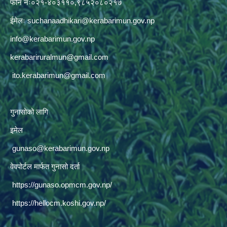
फोन नंः०२१-४०३११०,९८५२०८०२१७
ईमेलः
suchanaadhikari@kerabarimun.gov.np
info@kerabarimun.gov.np
kerabariruralmun@gmail.com
ito.kerabarimun@gmail.com
गुनासोको लागि
इमेल
gunaso@kerabarimun.gov.np
वेवपोर्टल मार्फत गुनासो दर्ता
https://gunaso.opmcm.gov.np/
https://hellocm.koshi.gov.np/