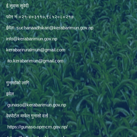
ई.सुवास सुवेदी
फोन नंः०२१-४०३११०,९८५२०८०२१७
ईमेलः
suchanaadhikari@kerabarimun.gov.np
info@kerabarimun.gov.np
kerabariruralmun@gmail.com
ito.kerabarimun@gmail.com
गुनासोको लागि
इमेल
gunaso@kerabarimun.gov.np
वेवपोर्टल मार्फत गुनासो दर्ता
https://gunaso.opmcm.gov.np/