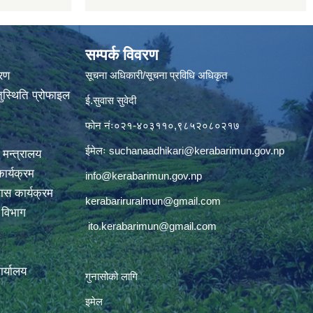
सम्पर्क विवरण
वरण
सूचना अधिकारी/सूचना प्रविधि अधिकृत
ुस्थिति प्रोफाइल
ई.सुवास सुवेदी
फोन नंः०२१-४०३११०,९८५२०८०२१७
ईमेलः
suchanaadhikari@kerabarimun.gov.np
 मन्त्रालय
ार्यक्रम
info@kerabarimun.gov.np
ास कार्यक्रम
kerabariruralmun@gmail.com
ण विभाग
ito.kerabarimun@gmail.com
कार्यालय
गुनासोको लागि
इमेल