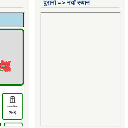
पुरानो => नयाँ स्थान