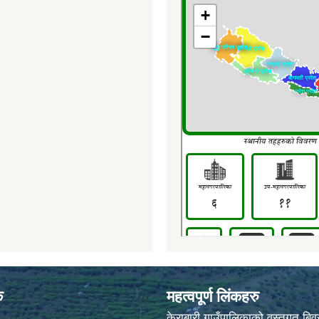
क
महत्वपूर्ण लिंकहरु
केराबारी गाउँपालिकाको वस्तुगत बि