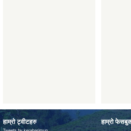
हाम्रो ट्वीटहरु
हाम्रो फेसबु
Tweets by kerabarimun