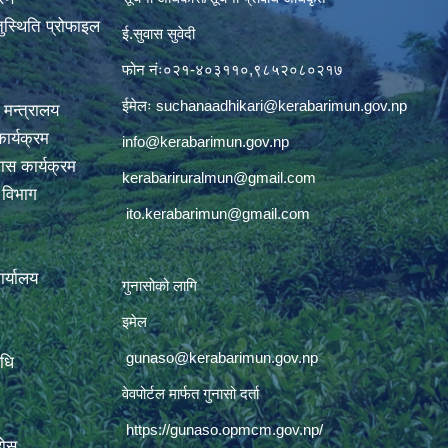
ुस्थिति प्रोफाइल
ई.सुवास सुवेदी
फोन नंः०२१-४०३११०,९८५२०८०२१७
ईमेलः
suchanaadhikari@kerabarimun.gov.np
 मन्त्रालय
ार्यक्रम
info@kerabarimun.gov.np
ास कार्यक्रम
kerabariruralmun@gmail.com
ण विभाग
ito.kerabarimun@gmail.com
कार्यालय
गुनासोको लागि
इमेल
gunaso@kerabarimun.gov.np
िधि
वेवपोर्टल मार्फत गुनासो दर्ता
https://gunaso.opmcm.gov.np/
होस