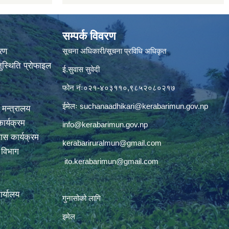
सम्पर्क विवरण
वरण
सूचना अधिकारी/सूचना प्रविधि अधिकृत
ुस्थिति प्रोफाइल
ई.सुवास सुवेदी
फोन नंः०२१-४०३११०,९८५२०८०२१७
ईमेलः
suchanaadhikari@kerabarimun.gov.np
 मन्त्रालय
ार्यक्रम
info@kerabarimun.gov.np
ास कार्यक्रम
kerabariruralmun@gmail.com
ण विभाग
ito.kerabarimun@gmail.com
कार्यालय
गुनासोको लागि
इमेल