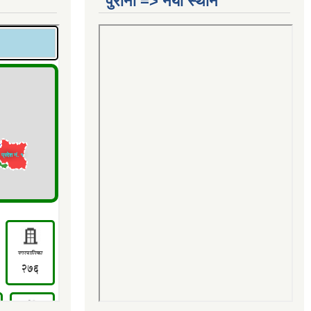
पुरानो => नयाँ स्थान