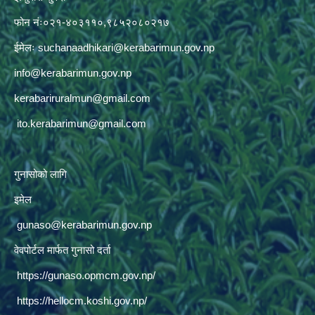
फोन नंः०२१-४०३११०,९८५२०८०२१७
ईमेलः
suchanaadhikari@kerabarimun.gov.np
info@kerabarimun.gov.np
kerabariruralmun@gmail.com
ito.kerabarimun@gmail.com
गुनासोको लागि
इमेल
gunaso@kerabarimun.gov.np
वेवपोर्टल मार्फत गुनासो दर्ता
https://gunaso.opmcm.gov.np/
https://hellocm.koshi.gov.np/