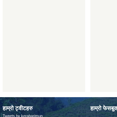
हाम्रो ट्वीटहरु
हाम्रो फेसबु
Tweets by kerabarimun