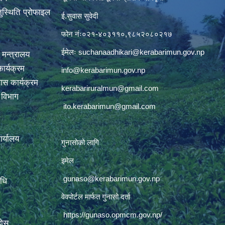
ुस्थिति प्रोफाइल
ई.सुवास सुवेदी
फोन नंः०२१-४०३११०,९८५२०८०२१७
ईमेलः
suchanaadhikari@kerabarimun.gov.np
 मन्त्रालय
ार्यक्रम
info@kerabarimun.gov.np
ास कार्यक्रम
kerabariruralmun@gmail.com
ण विभाग
ito.kerabarimun@gmail.com
कार्यालय
गुनासोको लागि
इमेल
gunaso@kerabarimun.gov.np
िधि
वेवपोर्टल मार्फत गुनासो दर्ता
https://gunaso.opmcm.gov.np/
होस