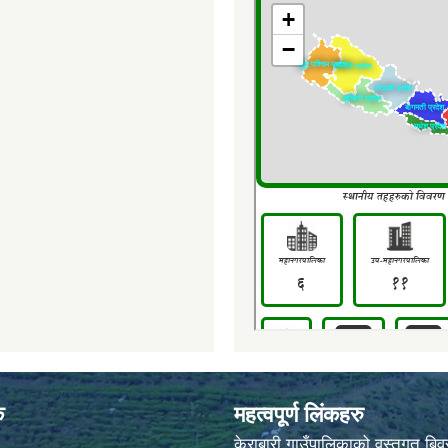
क
महत्वपूर्ण लिंकहरु
केराबारी गाउँपालिकाको वस्तुगत बि