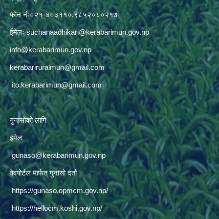
फोन नंः०२१-४०३११०,९८५२०८०२१७
ईमेलः
suchanaadhikari@kerabarimun.gov.np
info@kerabarimun.gov.np
kerabariruralmun@gmail.com
ito.kerabarimun@gmail.com
गुनासोको लागि
इमेल
gunaso@kerabarimun.gov.np
वेवपोर्टल मार्फत गुनासो दर्ता
https://gunaso.opmcm.gov.np/
https://hellocm.koshi.gov.np/