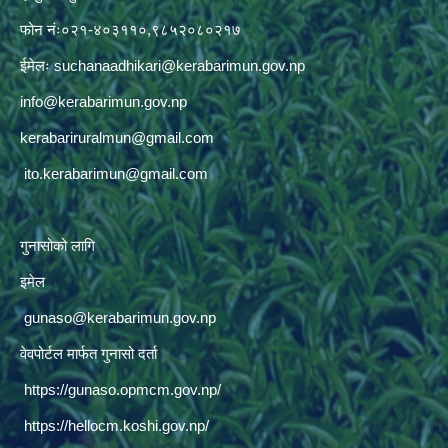
फोन नंः०२१-४०३११०,९८५२०८०२१७
ईमेलः
suchanaadhikari@kerabarimun.gov.np
info@kerabarimun.gov.np
kerabariruralmun@gmail.com
ito.kerabarimun@gmail.com
गुनासोको लागि
इमेल
gunaso@kerabarimun.gov.np
वेवपोर्टल मार्फत गुनासो दर्ता
https://gunaso.opmcm.gov.np/
https://hellocm.koshi.gov.np/