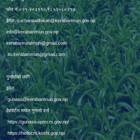
फोन नंः०२१-४०३११०,९८५२०८०२१७
ईमेलः
suchanaadhikari@kerabarimun.gov.np
info@kerabarimun.gov.np
kerabariruralmun@gmail.com
ito.kerabarimun@gmail.com
गुनासोको लागि
इमेल
gunaso@kerabarimun.gov.np
वेवपोर्टल मार्फत गुनासो दर्ता
https://gunaso.opmcm.gov.np/
https://hellocm.koshi.gov.np/