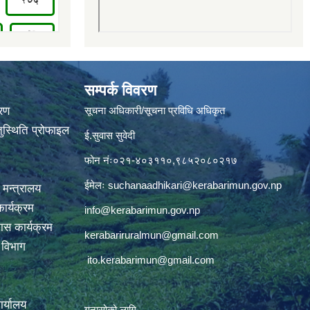
सम्पर्क विवरण
वरण
सूचना अधिकारी/सूचना प्रविधि अधिकृत
ुस्थिति प्रोफाइल
ई.सुवास सुवेदी
फोन नंः०२१-४०३११०,९८५२०८०२१७
ईमेलः
suchanaadhikari@kerabarimun.gov.np
 मन्त्रालय
ार्यक्रम
info@kerabarimun.gov.np
ास कार्यक्रम
kerabariruralmun@gmail.com
ण विभाग
ito.kerabarimun@gmail.com
कार्यालय
गुनासोको लागि