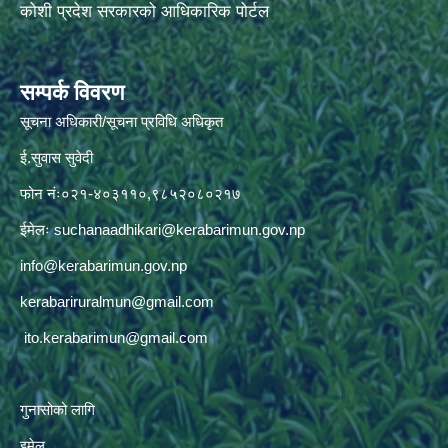
कोशी प्रदेश सरकारको आधिकारिक पोर्टल
सम्पर्क विवरण
सूचना अधिकारी/सूचना प्रविधि अधिकृत
ई.सुवास सुवेदी
फोन नंः०२१-४०३११०,९८५२०८०२१७
ईमेलः
suchanaadhikari@kerabarimun.gov.np
info@kerabarimun.gov.np
kerabariruralmun@gmail.com
ito.kerabarimun@gmail.com
गुनासोको लागि
इमेल