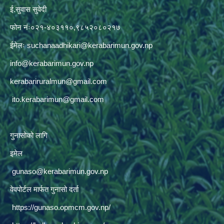
ई.सुवास सुवेदी
फोन नंः०२१-४०३११०,९८५२०८०२१७
ईमेलः
suchanaadhikari@kerabarimun.gov.np
info@kerabarimun.gov.np
kerabariruralmun@gmail.com
ito.kerabarimun@gmail.com
गुनासोको लागि
इमेल
gunaso@kerabarimun.gov.np
वेवपोर्टल मार्फत गुनासो दर्ता
https://gunaso.opmcm.gov.np/