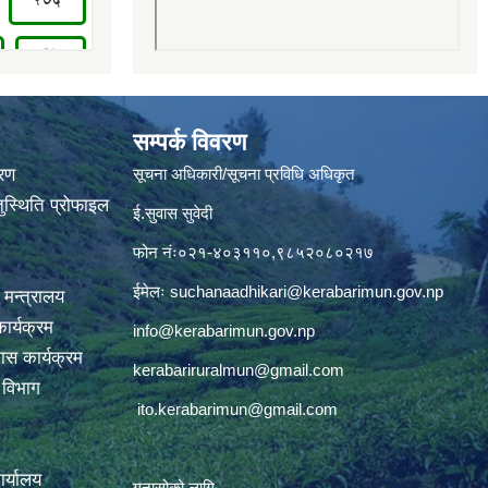
सम्पर्क विवरण
वरण
सूचना अधिकारी/सूचना प्रविधि अधिकृत
ुस्थिति प्रोफाइल
ई.सुवास सुवेदी
फोन नंः०२१-४०३११०,९८५२०८०२१७
ईमेलः
suchanaadhikari@kerabarimun.gov.np
 मन्त्रालय
ार्यक्रम
info@kerabarimun.gov.np
ास कार्यक्रम
kerabariruralmun@gmail.com
ण विभाग
ito.kerabarimun@gmail.com
कार्यालय
गुनासोको लागि