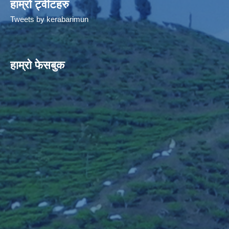
हाम्रो ट्वीटहरु
Tweets by kerabarimun
हाम्रो फेसबुक