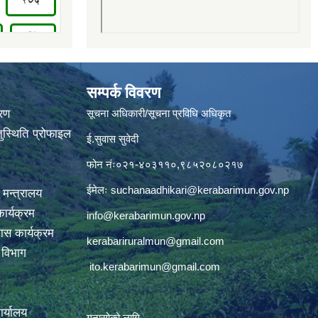
सम्पर्क विवरण
वरण
सूचना अधिकारी/सूचना प्रविधि अधिकृत
ुस्थिति प्रोफाइल
ई.सुवास सुवेदी
फोन नंः०२१-४०३११०,९८५२०८०२१७
ईमेलः
suchanaadhikari@kerabarimun.gov.np
 मन्त्रालय
ार्यक्रम
info@kerabarimun.gov.np
ास कार्यक्रम
kerabariruralmun@gmail.com
ण विभाग
ito.kerabarimun@gmail.com
कार्यालय
गुनासोको लागि