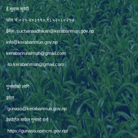
ई.सुवास सुवेदी
फोन नंः०२१-४०३११०,९८५२०८०२१७
ईमेलः
suchanaadhikari@kerabarimun.gov.np
info@kerabarimun.gov.np
kerabariruralmun@gmail.com
ito.kerabarimun@gmail.com
गुनासोको लागि
इमेल
gunaso@kerabarimun.gov.np
वेवपोर्टल मार्फत गुनासो दर्ता
https://gunaso.opmcm.gov.np/