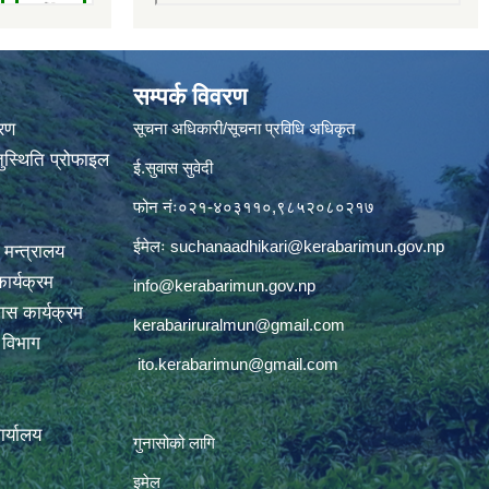
सम्पर्क विवरण
वरण
सूचना अधिकारी/सूचना प्रविधि अधिकृत
ुस्थिति प्रोफाइल
ई.सुवास सुवेदी
फोन नंः०२१-४०३११०,९८५२०८०२१७
ईमेलः
suchanaadhikari@kerabarimun.gov.np
 मन्त्रालय
ार्यक्रम
info@kerabarimun.gov.np
ास कार्यक्रम
kerabariruralmun@gmail.com
ण विभाग
ito.kerabarimun@gmail.com
कार्यालय
गुनासोको लागि
इमेल