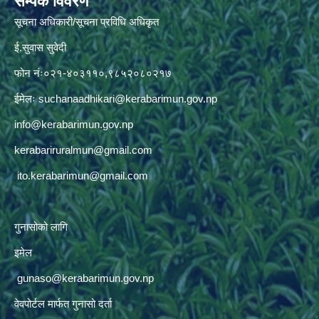
सम्पर्क विवरण
सूचना अधिकारी/सूचना प्रविधि अधिकृत
ई.सुवास सुवेदी
फोन नंः०२१-४०३११०,९८५२०८०२१७
ईमेलः
suchanaadhikari@kerabarimun.gov.np
info@kerabarimun.gov.np
kerabariruralmun@gmail.com
ito.kerabarimun@gmail.com
गुनासोको लागि
इमेल
gunaso@kerabarimun.gov.np
वेवपोर्टल मार्फत गुनासो दर्ता