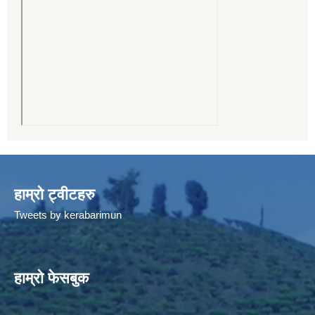
हाम्रो ट्वीटहरु
Tweets by kerabarimun
हाम्रो फेसबुक