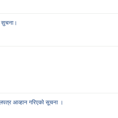
 केराबारी गाउँपालिकाका अध्यक्ष श्री रोहित वहादुर कार्की ज्यूले गाउँसभाको न
ो सुचना।
धिको सुचना।
लपत्र आव्हान गरिएको सूचना ।