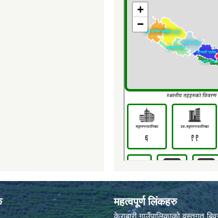
क
महत्वपूर्ण लिंकहरु
केराबारी गाउँपालिकाको वस्तुगत बि