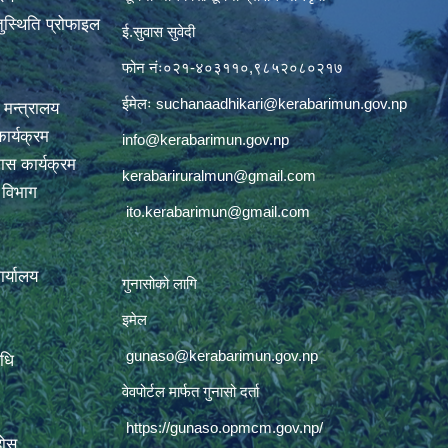
ुस्थिति प्रोफाइल
ई.सुवास सुवेदी
फोन नंः०२१-४०३११०,९८५२०८०२१७
ईमेलः
suchanaadhikari@kerabarimun.gov.np
 मन्त्रालय
ार्यक्रम
info@kerabarimun.gov.np
ास कार्यक्रम
kerabariruralmun@gmail.com
ण विभाग
ito.kerabarimun@gmail.com
कार्यालय
गुनासोको लागि
इमेल
gunaso@kerabarimun.gov.np
िधि
वेवपोर्टल मार्फत गुनासो दर्ता
https://gunaso.opmcm.gov.np/
होस