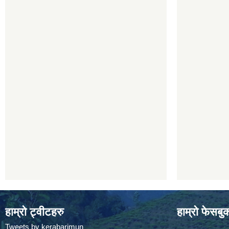
हाम्रो ट्वीटहरु
हाम्रो फेसबु
Tweets by kerabarimun