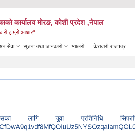
िकाको कार्यालय मोरङ, कोशी प्रदेश ,नेपाल
राबारी हाम्रो आधार"
सन सेवा
सूचना तथा जानकारी
ग्यालरी
केराबारी राजपत्र
ासका लागि युवा प्रतिनिधि सिफा
_iuCCfDwA9q1vdf8MfQOIuUz5NYSOzqaIamQOL0