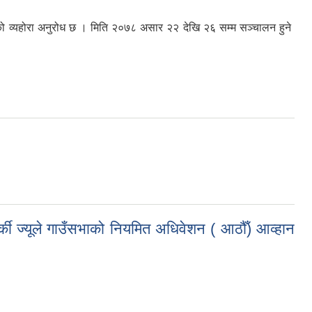
को व्यहोरा अनुरोध छ । मिति २०७८ असार २२ देखि २६ सम्म सञ्‍चालन हुने
.com/forms/d/1oFyK_iuCCfDwA9q1vdf8MfQOIuUz5NYSOzqaIamQOL0/edit।
्की ज्यूले गाउँसभाको नियमित अधिवेशन ( आठौँ) आव्हान