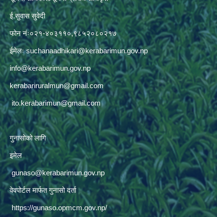
ई.सुवास सुवेदी
फोन नंः०२१-४०३११०,९८५२०८०२१७
ईमेलः
suchanaadhikari@kerabarimun.gov.np
info@kerabarimun.gov.np
kerabariruralmun@gmail.com
ito.kerabarimun@gmail.com
गुनासोको लागि
इमेल
gunaso@kerabarimun.gov.np
वेवपोर्टल मार्फत गुनासो दर्ता
https://gunaso.opmcm.gov.np/