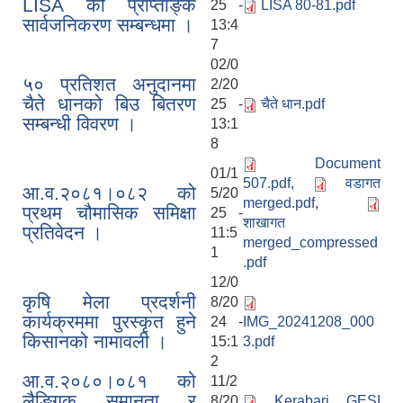
LISA को प्राप्ताङ्क
25 -
LISA 80-81.pdf
सार्वजनिकरण सम्बन्धमा ।
13:4
7
02/0
५० प्रतिशत अनुदानमा
2/20
चैते धानको बिउ बितरण
25 -
चैते धान.pdf
सम्बन्धी विवरण ।
13:1
8
Document
01/1
507.pdf
,
वडागत
आ.व.२०८१।०८२ को
5/20
merged.pdf
,
प्रथम चौमासिक समिक्षा
25 -
शाखागत
प्रतिवेदन ।
11:5
merged_compressed
1
.pdf
12/0
कृषि मेला प्रदर्शनी
8/20
कार्यक्रममा पुरस्कृत हुने
24 -
IMG_20241208_000
किसानको नामावली ।
15:1
3.pdf
2
आ.व.२०८०।०८१ को
11/2
लैङ्गिक समानता र
8/20
Kerabari GESI