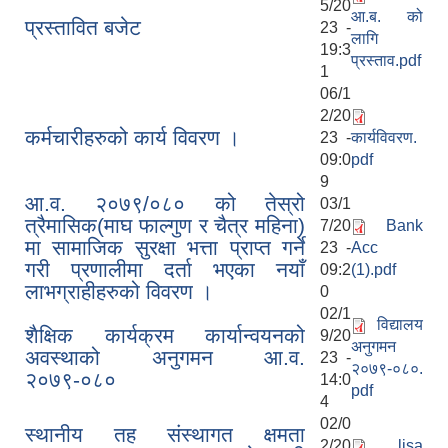
5/20
आ.ब. को
प्रस्तावित बजेट
23 -
लागि
19:3
प्रस्ताव.pdf
1
06/1
2/20
कर्मचारीहरुको कार्य विवरण ।
23 -
कार्यविवरण.
09:0
pdf
9
आ.व. २०७९/०८० को तेस्रो
03/1
त्रैमासिक(माघ फाल्गुण र चैत्र महिना)
7/20
Bank
मा सामाजिक सुरक्षा भत्ता प्राप्त गर्ने
23 -
Acc
गरी प्रणालीमा दर्ता भएका नयाँ
09:2
(1).pdf
लाभग्राहीहरुको विवरण ।
0
02/1
विद्यालय
शैक्षिक कार्यक्रम कार्यान्वयनको
9/20
अनुगमन
अवस्थाको अनुगमन आ.व.
23 -
२०७९-०८०.
२०७९-०८०
14:0
pdf
4
02/0
स्थानीय तह संस्थागत क्षमता
2/20
lisa