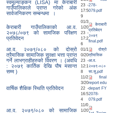
स्वमूल्याङ्कन (LISA) मा केराबारी
23 -
278-
गाउँपालिकाले प्राप्त गरेको अंक
17:5
079.pdf
सार्वजनिकरण सम्बन्धमा ।
9
01/3
केराबारी
केराबारी गाउँपालिकाको आ.व.
1/20
प्रतिबेदन
२०७८/०७९ को सामजिक परिक्षण
23 -
२०७९
प्रतिवेदन
17:2
final.pdf
6
आ.व. २०७९/०८० को दोस्रो
01/1
दोश्रो
त्रैमासिक सामाजिक सुरक्षा भत्ता प्राप्त
0/20
त्रैमासिक
गर्ने लाभग्राहीहरुको विवरण । (अवधि
23 -
आ.व.
: २०७९ कार्तिक देखि पौष मसान्त
12:1
२०७९-०८०
सम्म )
8
सा.सु.pdf
11/2
final
3/20
report edu
वार्षिक शैक्षिक स्थिति प्रतिवेदन
22 -
depart FY
16:5
2078-
4
079.pdf
11/0
आ.व. २०७९/०८० को सामाजिक
1/20