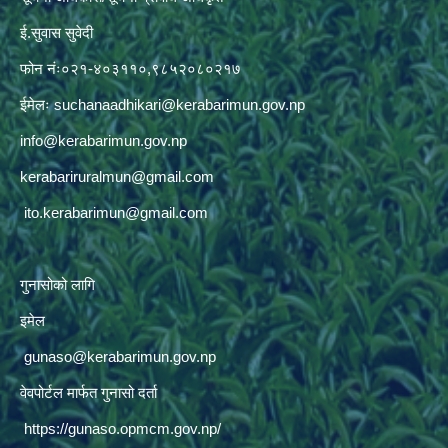
ई.सुवास सुवेदी
फोन नंः०२१-४०३११०,९८५२०८०२१७
ईमेलः
suchanaadhikari@kerabarimun.gov.np
info@kerabarimun.gov.np
kerabariruralmun@gmail.com
ito.kerabarimun@gmail.com
गुनासोको लागि
इमेल
gunaso@kerabarimun.gov.np
वेवपोर्टल मार्फत गुनासो दर्ता
https://gunaso.opmcm.gov.np/