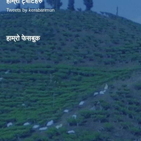
हाम्रो ट्वीटहरु
Tweets by kerabarimun
हाम्रो फेसबुक